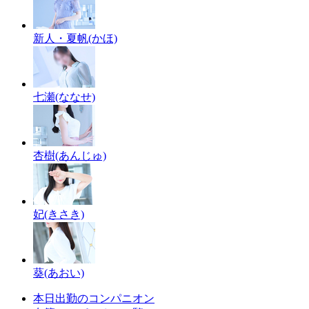
新人・夏帆(かほ)
七瀬(ななせ)
杏樹(あんじゅ)
妃(きさき)
葵(あおい)
本日出勤のコンパニオン