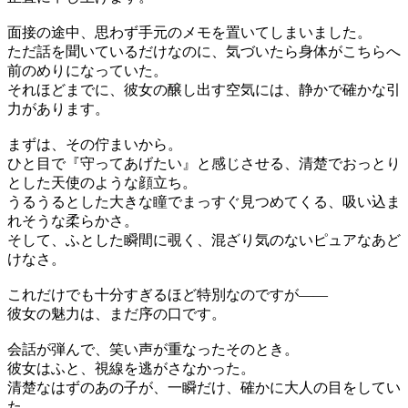
面接の途中、思わず手元のメモを置いてしまいました。
ただ話を聞いているだけなのに、気づいたら身体がこちらへ
前のめりになっていた。
それほどまでに、彼女の醸し出す空気には、静かで確かな引
力があります。
まずは、その佇まいから。
ひと目で『守ってあげたい』と感じさせる、清楚でおっとり
とした天使のような顔立ち。
うるうるとした大きな瞳でまっすぐ見つめてくる、吸い込ま
れそうな柔らかさ。
そして、ふとした瞬間に覗く、混ざり気のないピュアなあど
けなさ。
これだけでも十分すぎるほど特別なのですが――
彼女の魅力は、まだ序の口です。
会話が弾んで、笑い声が重なったそのとき。
彼女はふと、視線を逃がさなかった。
清楚なはずのあの子が、一瞬だけ、確かに大人の目をしてい
た。