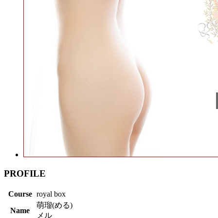
PROFILE
Course
royal box
萌瑠(める)
Name
メル