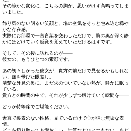
その静かな変化に、こちらの胸が、思いがけず高鳴ってしま
いました。
飾り気のない明るい笑顔と、場の空気をそっと包み込む穏や
かな存在感。
実際にお部屋で一言言葉を交わしただけで、胸の奥が深く静
かにほどけていく感覚を覚えていただけるはずです。
そして、その後に訪れるのが――
彼女の、もうひとつの素顔です。
あの初々しかった彼女が、貴方の前だけで見せるかもしれな
い、熱を帯びた眼差し。
清楚な外見の奥に、まだ火のついていない熱が、静かに眠っ
ている。
貴方との時間の中で、それが少しずつ解けていく瞬間を――
どうか特等席でご堪能ください。
素直で裏表のない性格、見ているだけで心が弾む無垢な表
情。
どこを切り取っても愛おしい、計算などひとつもない、あど